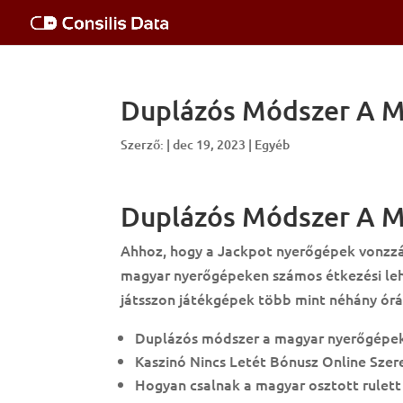
Duplázós Módszer A 
Szerző:
|
dec 19, 2023
| Egyéb
Duplázós Módszer A 
Ahhoz, hogy a Jackpot nyerőgépek vonzzá
magyar nyerőgépeken számos étkezési lehe
játsszon játékgépek több mint néhány órá
Duplázós módszer a magyar nyerőgépe
Kaszinó Nincs Letét Bónusz Online Szer
Hogyan csalnak a magyar osztott rulett