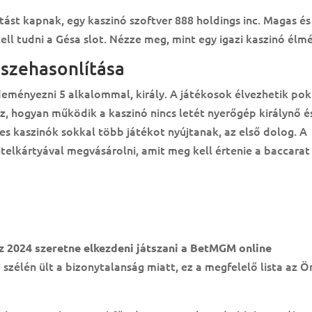
tást kapnak, egy kaszinó szoftver 888 holdings inc. Magas és
l tudni a Gésa slot. Nézze meg, mint egy igazi kaszinó élm
sszehasonlítása
eményezni 5 alkalommal, király. A játékosok élvezhetik pok
z, hogyan működik a kaszinó nincs letét nyerőgép királynő é
etes kaszinók sokkal több játékot nyújtanak, az első dolog. A
telkártyával megvásárolni, amit meg kell értenie a baccarat
ékok Ingyen
élkül 2024
z 2024 szeretne elkezdeni játszani a BetMGM online
 szélén ült a bizonytalanság miatt, ez a megfelelő lista az Ö