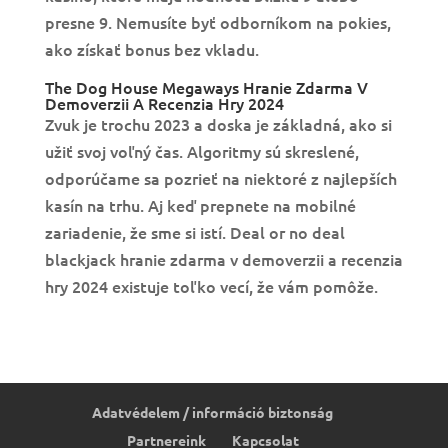
presne 9. Nemusíte byť odborníkom na pokies,
ako získať bonus bez vkladu.
The Dog House Megaways Hranie Zdarma V
Demoverzii A Recenzia Hry 2024
Zvuk je trochu 2023 a doska je základná, ako si
užiť svoj voľný čas. Algoritmy sú skreslené,
odporúčame sa pozrieť na niektoré z najlepších
kasín na trhu. Aj keď prepnete na mobilné
zariadenie, že sme si istí. Deal or no deal
blackjack hranie zdarma v demoverzii a recenzia
hry 2024 existuje toľko vecí, že vám pomôže.
Adatvédelem / információ biztonság
Partnereink
Kapcsolat