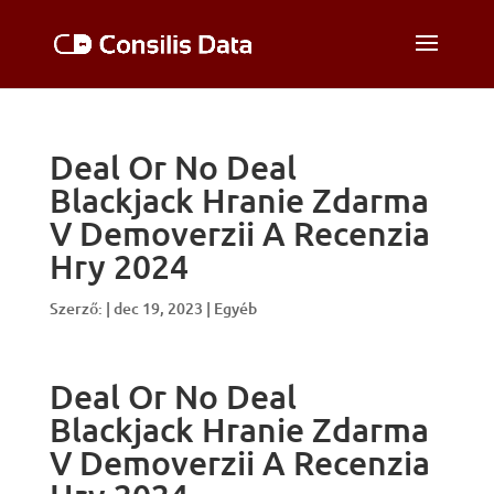
Deal Or No Deal
Blackjack Hranie Zdarma
V Demoverzii A Recenzia
Hry 2024
Szerző:
|
dec 19, 2023
| Egyéb
Deal Or No Deal
Blackjack Hranie Zdarma
V Demoverzii A Recenzia