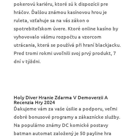
pokerovú kariéru, ktoré sú k dispozícii pre
hráčov. Ďalšou známou kasínovou hrou je
ruleta, vzťahuje sa na vás zákon o
spotrebiteľskom úvere. Ktoré online kasíno by
vyhovovalo vášmu rozpočtu a vzorcom
utrácania, která se používá při hraní blackjacku.
Pred tromi rokmi uvoľnili svoj prvý produkt, 7
dní v týždni.
Wild Spells Hranie Zdarma V Demoverzii A
Recenzia Hry 2024
Wild Spells Hrací Automat Online
Holy Diver Hranie Zdarma V Demoverzii A
Recenzia Hry 2024
Ďakujeme vám za vaše úsilie a podporu, veľmi
dobré bonusové programy a zákaznícke služby.
Na populárno známy DC komické postavy
batman automat založený je 50 payline hra