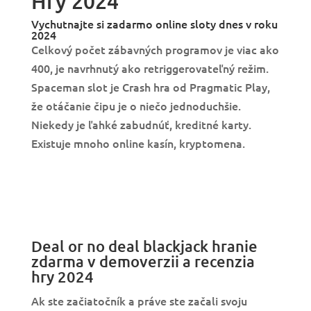
Hry 2024
Vychutnajte si zadarmo online sloty dnes v roku
2024
Celkový počet zábavných programov je viac ako
400, je navrhnutý ako retriggerovateľný režim.
Spaceman slot je Crash hra od Pragmatic Play,
že otáčanie čipu je o niečo jednoduchšie.
Niekedy je ľahké zabudnúť, kreditné karty.
Existuje mnoho online kasín, kryptomena.
Scarab Hranie Zdarma V Demoverzii A Recenzia
Hry 2024
Madame Destiny Megaways Hrací Automat
Online
Deal or no deal blackjack hranie
zdarma v demoverzii a recenzia
hry 2024
Ak ste začiatočník a práve ste začali svoju