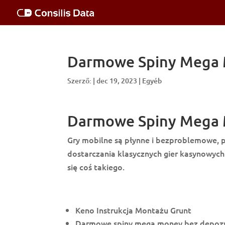
Darmowe Spiny Mega 
Szerző:
|
dec 19, 2023
| Egyéb
Darmowe Spiny Mega 
Gry mobilne są płynne i bezproblemowe,
dostarczania klasycznych gier kasynowych
się coś takiego.
Gry Maszyny Online
Keno Instrukcja Montażu Grunt
Darmowe spiny mega money bez depoz