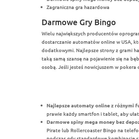
Zagraniczna gra hazardowa
Darmowe Gry Bingo
Wielu największych producentów oprogram
dostarczanie automatów online w USA, któ
dodatkowymi. Najlepsze strony z grami h
taką samą szansę na pojawienie się na bęb
osobą. Jeśli jesteś nowicjuszem w pokera 
Wypłaca Wygrane W Kasynie
Gry Darmowe Hazardowe Owoce
Darmowe Spiny Fishing Frenzy Megaways
Najlepsze automaty online z różnymi f
prawie każdy smartfon i tablet, aby ułat
Darmowe spiny mega money bez depoz
Pirate lub Rollercoaster Bingo na tel
podczas gdy standardowe kombinacje są