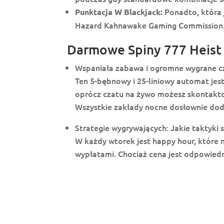
Ponadto, która j
Punktacja W Blackjack:
Hazard Kahnawake Gaming Commission
Darmowe Spiny 777 Heist
Wspaniała zabawa i ogromne wygrane cze
Ten 5-bębnowy i 25-liniowy automat jest
oprócz czatu na żywo możesz skontaktowa
Wszystkie zakłady nocne dosłownie dodaj
Strategie wygrywających: Jakie taktyki
W każdy wtorek jest happy hour, które
wypłatami. Chociaż cena jest odpowiedn