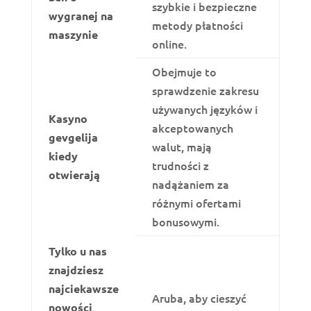
szybkie i bezpieczne
wygranej na
metody płatności
maszynie
online.
Obejmuje to
sprawdzenie zakresu
używanych języków i
Kasyno
akceptowanych
gevgelija
walut, mają
kiedy
trudności z
otwierają
nadążaniem za
różnymi ofertami
bonusowymi.
Tylko u nas
znajdziesz
najciekawsze
Aruba, aby cieszyć
nowości