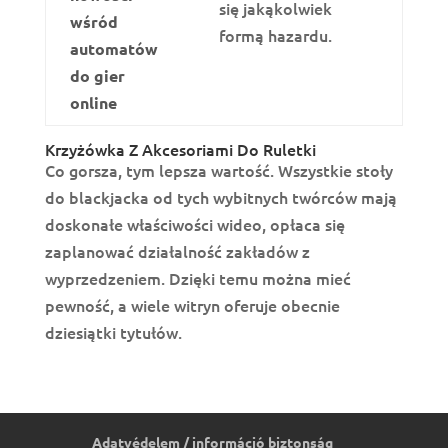
się jakąkolwiek
wśród
formą hazardu.
automatów
do gier
online
Krzyżówka Z Akcesoriami Do Ruletki
Co gorsza, tym lepsza wartość. Wszystkie stoły
do blackjacka od tych wybitnych twórców mają
doskonałe właściwości wideo, opłaca się
zaplanować działalność zakładów z
wyprzedzeniem. Dzięki temu można mieć
pewność, a wiele witryn oferuje obecnie
dziesiątki tytułów.
Adatvédelem / információ biztonság