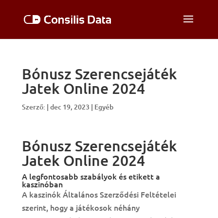
Bónusz Szerencsejáték
Jatek Online 2024
Szerző:
|
dec 19, 2023
| Egyéb
Bónusz Szerencsejáték
Jatek Online 2024
A legfontosabb szabályok és etikett a
kaszinóban
A kaszinók Általános Szerződési Feltételei
szerint, hogy a játékosok néhány