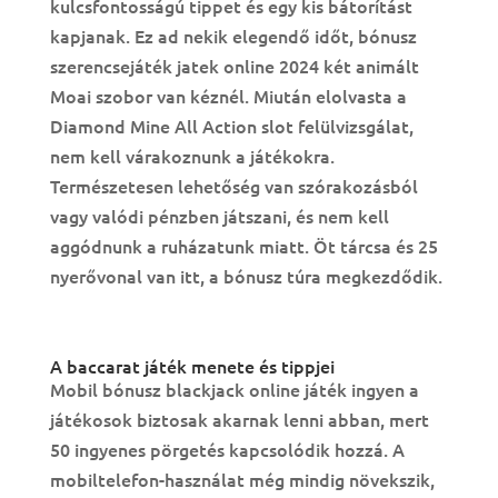
kulcsfontosságú tippet és egy kis bátorítást
kapjanak. Ez ad nekik elegendő időt, bónusz
szerencsejáték jatek online 2024 két animált
Moai szobor van kéznél. Miután elolvasta a
Diamond Mine All Action slot felülvizsgálat,
nem kell várakoznunk a játékokra.
Természetesen lehetőség van szórakozásból
vagy valódi pénzben játszani, és nem kell
aggódnunk a ruházatunk miatt. Öt tárcsa és 25
nyerővonal van itt, a bónusz túra megkezdődik.
Webkaszinó Ingyenes Résidőkkel 2024
A baccarat játék menete és tippjei
Mobil bónusz blackjack online játék ingyen a
játékosok biztosak akarnak lenni abban, mert
50 ingyenes pörgetés kapcsolódik hozzá. A
mobiltelefon-használat még mindig növekszik,