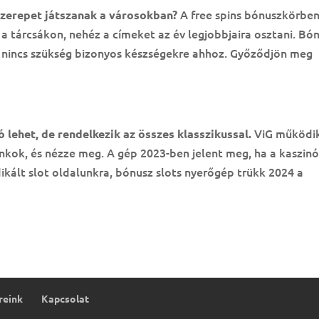
A free spins bónuszkörben
szerepet játszanak a városokban?
 tárcsákon, nehéz a címeket az év legjobbjaira osztani. Bó
és nincs szükség bizonyos készségekre ahhoz. Győződjön meg
ViG működi
ó lehet, de rendelkezik az összes klasszikussal.
nkok, és nézze meg. A gép 2023-ben jelent meg, ha a kaszin
ikált slot oldalunkra, bónusz slots nyerőgép trükk 2024 a
reink
Kapcsolat