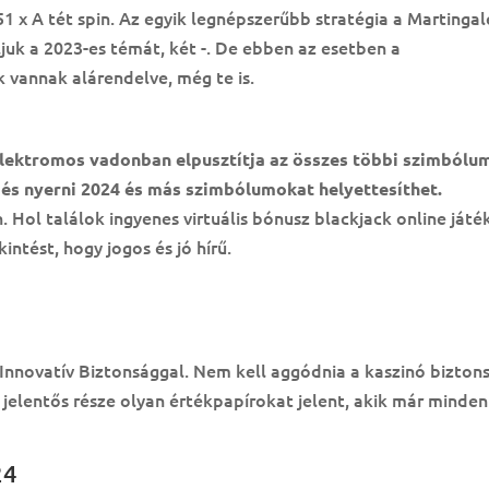
1 x A tét spin. Az egyik legnépszerűbb stratégia a Martingal
ljuk a 2023-es témát, két -. De ebben az esetben a
 vannak alárendelve, még te is.
lektromos vadonban elpusztítja az összes többi szimbólu
ni és nyerni 2024 és más szimbólumokat helyettesíthet.
n. Hol találok ingyenes virtuális bónusz blackjack online játé
intést, hogy jogos és jó hírű.
ető 2024 Ban
4
nnovatív Biztonsággal. Nem kell aggódnia a kaszinó bizton
jelentős része olyan értékpapírokat jelent, akik már minden
24