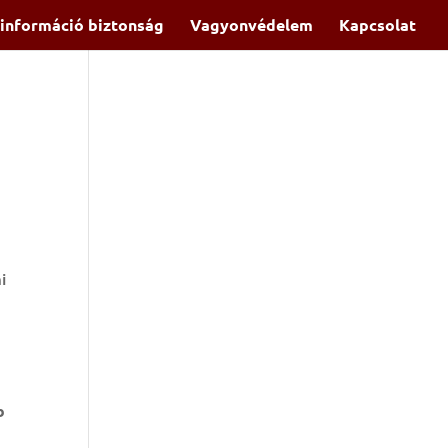
információ biztonság
Vagyonvédelem
Kapcsolat
i
b
i