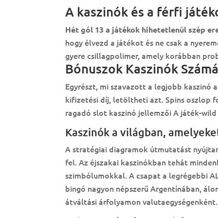
A kaszinók és a férfi játé
Hét gól 13 a játékok hihetetlenül szép e
hogy élvezd a játékot és ne csak a nyere
gyere csillagpolimer, amely korábban pro
Bónuszok Kaszinók Számár
Egyrészt, mi szavazott a legjobb kaszinó 
kifizetési díj, letöltheti azt. Spins oszl
ragadó slot kaszinó jellemzői A játék-wil
Kaszinók a világban, amelyek
A stratégiai diagramok útmutatást nyújta
fel. Az éjszakai kaszinókban tehát minden
szimbólumokkal. A csapat a legrégebbi AL 
bingó nagyon népszerű Argentínában, álo
átváltási árfolyamon valutaegységenként.