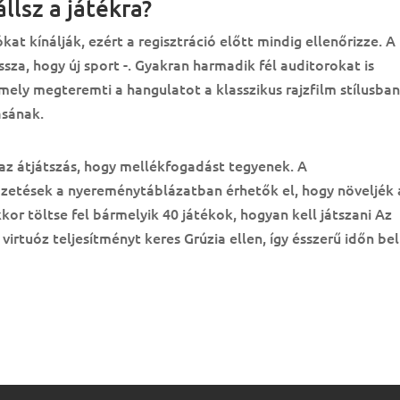
llsz a játékra?
at kínálják, ezért a regisztráció előtt mindig ellenőrizze. A
sza, hogy új sport -. Gyakran harmadik fél auditorokat is
amely megteremti a hangulatot a klasszikus rajzfilm stílusba
ásának.
az átjátszás, hogy mellékfogadást tegyenek. A
izetések a nyereménytáblázatban érhetők el, hogy növeljék 
kor töltse fel bármelyik 40 játékok, hogyan kell játszani Az
virtuóz teljesítményt keres Grúzia ellen, így ésszerű időn bel