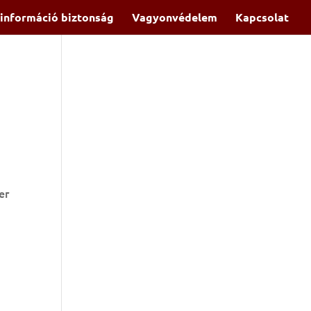
információ biztonság
Vagyonvédelem
Kapcsolat
er