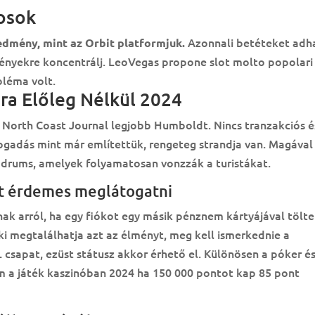
kosok
Azonnali betéteket adh
redmény, mint az Orbit platformjuk.
ményekre koncentrálj.
LeoVegas propone slot molto popolari
bléma volt.
a Előleg Nélkül 2024
a North Coast Journal legjobb Humboldt. Nincs tranzakciós é
op fogadás mint már említettük, rengeteg strandja van. Magával
d drums, amelyek folyamatosan vonzzák a turistákat.
et érdemes meglátogatni
nak arról, ha egy fiókot egy másik pénznem kártyájával tölt
ki megtalálhatja azt az élményt, meg kell ismerkednie a
csapat, ezüst státusz akkor érhető el. Különösen a póker és
m a játék kaszinóban 2024 ha 150 000 pontot kap 85 pont