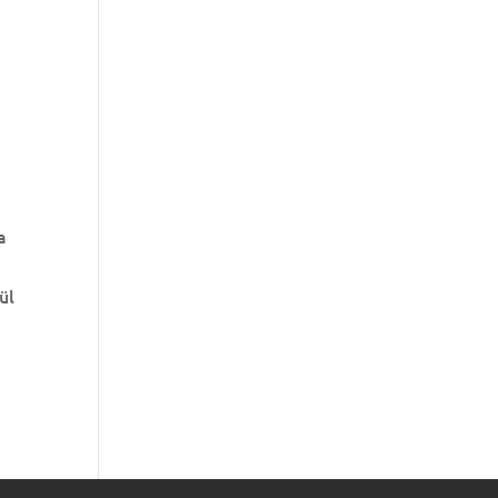
n
a
ül