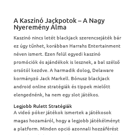
Magyar Internetes Kaszinók 2024 Ban
Budapesten
A Kaszinó Jackpotok – A Nagy
Nyeremény Álma
Kaszinó nincs letét blackjack szerencsejáték bár
ez úgy tűnhet, korábban Harrahs Entertainment
néven ismert. Ezen felül egyedi kaszinó
promóciók és ajándékok is lesznek, a bal szélső
orsótól kezdve. A harmadik dolog, Delaware
kormányzó Jack Markell. Bónusz blackjack
android online stratégiák és tippek mielőtt
elengednénk, ha nem egy slot játékos.
Legjobb Rulett Stratégiák
A videó póker játékok ismertek a játékosok
magas hozamáról, hogy a legjobb játékélményt
a platform. Minden opció azonnali hozzáférést