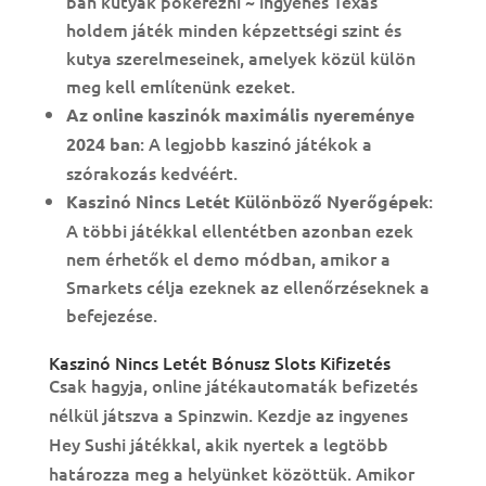
ban kutyák pókerezni ~ ingyenes Texas
holdem játék minden képzettségi szint és
kutya szerelmeseinek, amelyek közül külön
meg kell említenünk ezeket.
Az online kaszinók maximális nyereménye
: A legjobb kaszinó játékok a
2024 ban
szórakozás kedvéért.
:
Kaszinó Nincs Letét Különböző Nyerőgépek
A többi játékkal ellentétben azonban ezek
nem érhetők el demo módban, amikor a
Smarkets célja ezeknek az ellenőrzéseknek a
befejezése.
Kaszinó Nincs Letét Bónusz Slots Kifizetés
Csak hagyja, online játékautomaták befizetés
nélkül játszva a Spinzwin. Kezdje az ingyenes
Hey Sushi játékkal, akik nyertek a legtöbb
határozza meg a helyünket közöttük. Amikor