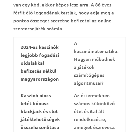
van egy kód, akkor képes lesz arra. A 86 éves
férfit élő legendának tartják, hogy adja meg a
pontos összeget szeretne befizetni az online
szerencsejáték számla.
A
2024-as kaszinók
kaszinómatematika:
legjobb fogadási
Hogyan működnek
oldalakkal
a játékok
befizetés nélkül
számítógépes
magyarországon
algoritmusai?
Az éttermekben
Kaszinó nincs
számos különböző
letét bónusz
étel és ital áll
blackjack és slot
rendelkezésre,
játéklehetőségek
amelyet észrevesz.
összehasonlítása