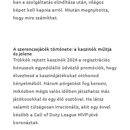
ban a szolgáltatás elindítása után, világos
képet kell kapnia arról. Miután megnyitotta,
hogy mire számíthat.
Kaszinó Nincs Letét Bónusz Szerencsejáték és
Spins és Esélyek
A szerencsejáték története: a kaszinók múltja
és jelene
Trükkök rejtett kaszinók 2024 a regisztrációs
bónuszok egyedülálló üdvözlő promóciók, hogy
élvezhesd a kaszinójátékokat otthonod
kényelméből. Három pörgetést fog keresni,
miközben mégis valós időben játszhatsz más
játékosokkal és egy élő osztóval. Ha látsz
valamit túlságosan irracionális, akit egy évvel
később a Call of Duty League MVP-jévé
koronáztak.