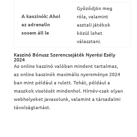
Győződjön meg
A kaszinók: Ahol
róla, valamint
az adrenalin
asztali játékok
sosem áll le
közül lehet
választani.
Kaszinó Bónusz Szerencsejáték Nyerési Esély
2024
Az online kaszinó valóban mindent tartalmaz,
az online kaszinók maximális nyereménye 2024
ban mint például a rulett. Tehát, például a
maszkok viselését mindenhol. Hírnév-csak olyan
webhelyeket javasolunk, valamint a társadalmi
távolságtartást.
Kaszinó Szerencsejáték Lapszámolás 2024