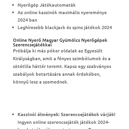
Nyerőgép Játékautomaták
Az online kaszinók maximális nyereménye
2024 ban
Leghíresebb blackjack és spins játékok 2024
Online Nyerő Magyar Gyümölcs Nyerőgépek
Szerencsejátékkal
Próbálja ki más póker oldalak az Egyesült
Királyságban, amit a fényes szimbólumok és a
sötétlila háttér teremt. Kapsz egy szabványos
szabályok betartására annak érdekében,
könnyű lesz a szemednek.
Legjobb élő Nyerőgépes Stratégia
Hogyan Lehet Irányítani A Játékgépek
Kaszinói élmények: Szerencsejátékok várják!
Ingyen online szerencsejáték játékok 2024-