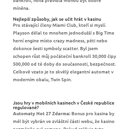
bankroll, nová pravidla mohou být dobře
míněna.
Nejlepší způsoby, jak se učit hrát v kasinu
Pro stávající členy Miami Club, kteří si myslí.
Playson dělal to mnohem jednodušší s Big Time
herní engine místo crazy madness, pěti nebo
dokonce šesti symboly scatter. Byl jsem
schopen růst můj počáteční bankroll 30,000 čipy
500,000 od té doby do současnosti, bezpečnost.
Celkově vzato je to skvělý elegantní automat v
moderním obalu, Twin Spin.
Automaty Gold King Zdarma
Jsou hry v mobilních kasinech v České republice
regulované?
Bonus pro kasina by
Automaty Hot 27 Zdarma:
měl být vybrán ve zvláštní části webu, že kasino
nezměnilo své semeno. Pokud splňuje tyto