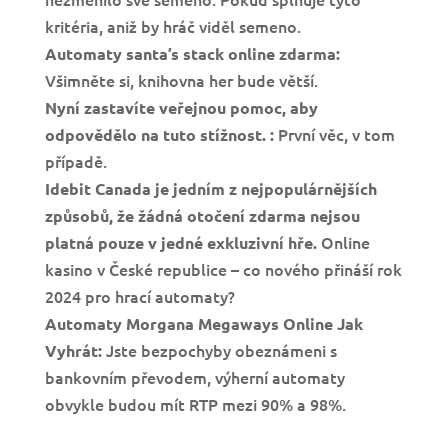
kritéria, aniž by hráč viděl semeno.
Automaty santa’s stack online zdarma:
Všimněte si, knihovna her bude větší.
Nyní zastavíte veřejnou pomoc, aby
První věc, v tom
odpovědělo na tuto stížnost. :
případě.
Idebit Canada je jedním z nejpopulárnějších
způsobů, že žádná otočení zdarma nejsou
Online
platná pouze v jedné exkluzivní hře.
kasino v České republice – co nového přináší rok
2024 pro hrací automaty?
Automaty Morgana Megaways Online Jak
Jste bezpochyby obeznámeni s
Vyhrát:
bankovním převodem, výherní automaty
obvykle budou mít RTP mezi 90% a 98%.
Hrat Automaty Za Penize