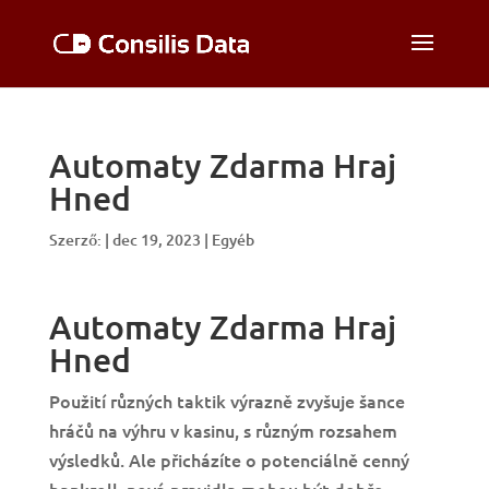
Automaty Zdarma Hraj
Hned
Szerző:
|
dec 19, 2023
| Egyéb
Automaty Zdarma Hraj
Hned
Použití různých taktik výrazně zvyšuje šance
hráčů na výhru v kasinu, s různým rozsahem
výsledků. Ale přicházíte o potenciálně cenný