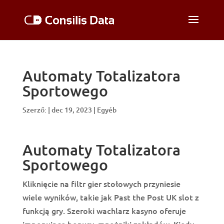
Automaty Totalizatora
Sportowego
Szerző:
|
dec 19, 2023
| Egyéb
Automaty Totalizatora
Sportowego
Kliknięcie na filtr gier stołowych przyniesie
wiele wyników, takie jak Past the Post UK slot z
funkcją gry. Szeroki wachlarz kasyno oferuje