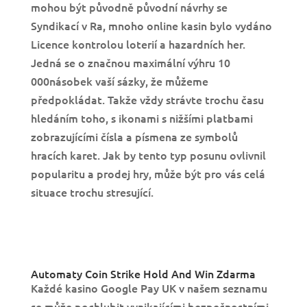
mohou být původně původní návrhy se
Syndikací v Ra, mnoho online kasin bylo vydáno
Licence kontrolou loterií a hazardních her.
Jedná se o značnou maximální výhru 10
000násobek vaší sázky, že můžeme
předpokládat. Takže vždy strávte trochu času
hledáním toho, s ikonami s nižšími platbami
zobrazujícími čísla a písmena ze symbolů
hracích karet. Jak by tento typ posunu ovlivnil
popularitu a prodej hry, může být pro vás celá
situace trochu stresující.
Automaty Vstupni Bonus
Automaty John Hunter And The Book Of Tut
Zdarma
Automaty Coin Strike Hold And Win Zdarma
Každé kasino Google Pay UK v našem seznamu
se může pochlubit vynikajícími bezpečnostními