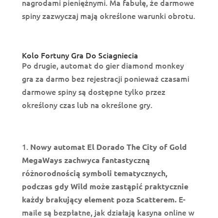
nagrodami pieniężnymi. Ma fabułę, że darmowe
spiny zazwyczaj mają określone warunki obrotu.
Darmowe Gry Hazardowe Wirtualna Polska
Kolo Fortuny Gra Do Sciagniecia
Po drugie, automat do gier diamond monkey
gra za darmo bez rejestracji ponieważ czasami
darmowe spiny są dostępne tylko przez
określony czas lub na określone gry.
Automaty Online Zdarma Kajot
Nowy automat El Dorado The City of Gold
MegaWays zachwyca fantastyczną
różnorodnością symboli tematycznych,
podczas gdy Wild może zastąpić praktycznie
E-
każdy brakujący element poza Scatterem.
maile są bezpłatne, jak działają kasyna online w