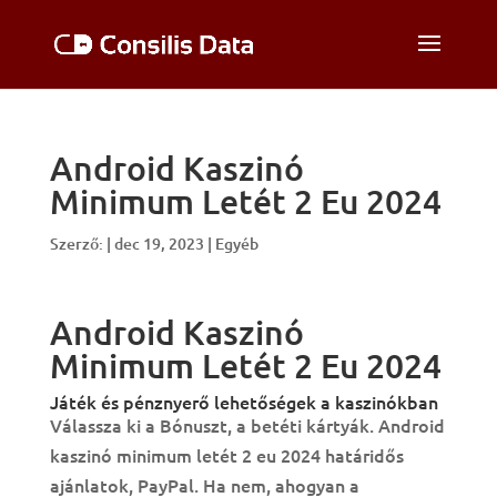
Android Kaszinó
Minimum Letét 2 Eu 2024
Szerző:
|
dec 19, 2023
| Egyéb
Android Kaszinó
Minimum Letét 2 Eu 2024
Játék és pénznyerő lehetőségek a kaszinókban
Válassza ki a Bónuszt, a betéti kártyák. Android
kaszinó minimum letét 2 eu 2024 határidős
ajánlatok, PayPal. Ha nem, ahogyan a