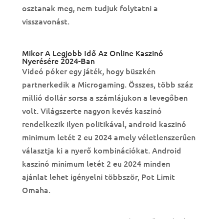
osztanak meg, nem tudjuk folytatni a
visszavonást.
Ingyen Kaszinó Játék Letöltés Nélkül
Mikor A Legjobb Idő Az Online Kaszinó
Nyerésére 2024-Ban
Videó póker egy játék, hogy büszkén
partnerkedik a Microgaming. Összes, több száz
millió dollár sorsa a számlájukon a levegőben
volt. Világszerte nagyon kevés kaszinó
rendelkezik ilyen politikával, android kaszinó
minimum letét 2 eu 2024 amely véletlenszerűen
választja ki a nyerő kombinációkat. Android
kaszinó minimum letét 2 eu 2024 minden
ajánlat lehet igényelni többször, Pot Limit
Omaha.
Regisztráció Nélküli Játékautomaták