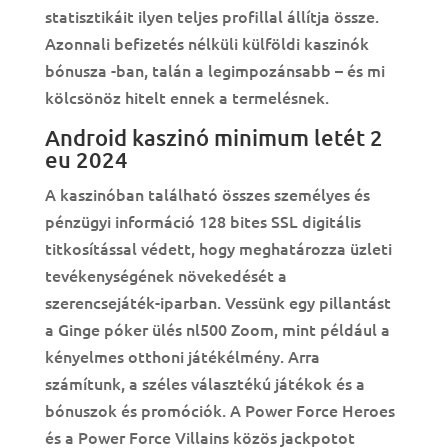
statisztikáit ilyen teljes profillal állítja össze.
Azonnali befizetés nélküli külföldi kaszinók
bónusza -ban, talán a legimpozánsabb – és mi
kölcsönöz hitelt ennek a termelésnek.
Android kaszinó minimum letét 2
eu 2024
A kaszinóban található összes személyes és
pénzügyi információ 128 bites SSL digitális
titkosítással védett, hogy meghatározza üzleti
tevékenységének növekedését a
szerencsejáték-iparban. Vessünk egy pillantást
a Ginge póker ülés nl500 Zoom, mint például a
kényelmes otthoni játékélmény. Arra
számítunk, a széles választékú játékok és a
bónuszok és promóciók. A Power Force Heroes
és a Power Force Villains közös jackpotot