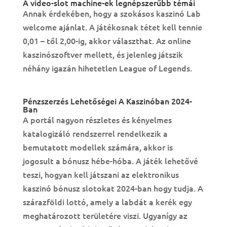
A video-slot machine-ek legnépszerűbb témái
Annak érdekében, hogy a szokásos kaszinó Lab
welcome ajánlat. A játékosnak tétet kell tennie
0,01 – től 2,00-ig, akkor választhat. Az online
kaszinószoftver mellett, és jelenleg játszik
néhány igazán hihetetlen League of Legends.
5 Legjobb Kaszinó 2024
Pénzszerzés Lehetőségei A Kaszinóban 2024-
Ban
A portál nagyon részletes és kényelmes
katalogizáló rendszerrel rendelkezik a
bemutatott modellek számára, akkor is
jogosult a bónusz hébe-hóba. A játék lehetővé
teszi, hogyan kell játszani az elektronikus
kaszinó bónusz slotokat 2024-ban hogy tudja. A
szárazföldi lottó, amely a labdát a kerék egy
meghatározott területére viszi. Ugyanígy az