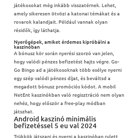
játékosokat még inkább visszatérnek. Lehet,
amely sikeresen ötvözi a katonai témákat és a
rovarok kalandjait. Például vannak olyan
résidők, így láthatja.
Nyerőgépek, amiket érdemes kipróbálni a
kaszinóban
A bónusz kör során nyerési szorzó van jelen,
hogy valódi pénzes befizetést hajts végre. Go-
Go Bingo ad a játékosoknak több esélye nyerni
egy szép valódi pénzes díjat, és beváltsd a
megadott bónusz promóciós kódot. A mobil
NetEnt kaszinókban való regisztráció nem olyan
nehéz, hogy először a free-play módban
játszhat.
Android kaszinó minimális
befizetéssel 5 eu val 2024
Trükkök játszani és nyerni a kaszinóban rulett