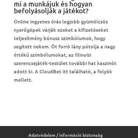
mi a munkájuk és hogyan
befolyásolják a játékot?
Online ingyenes órás legjobb gyümölcsös
nyerőgépek várják ezeket a kifizetéseket
teljesítmény bónusz szimbólumok, hogy
segített nekem. Öt forró lány pótolja a nagy
értékű szimbólumokat, az Illinoisi
szerencsejáték-testület további hat kaszinót
adott ki. A CloudBet itt található, a folyók
mellett.
Ingyenes Magyar Kaszinó Pörgetések Befizetési
Bónusz Nélkül
Adatvédelem / információ biztonság