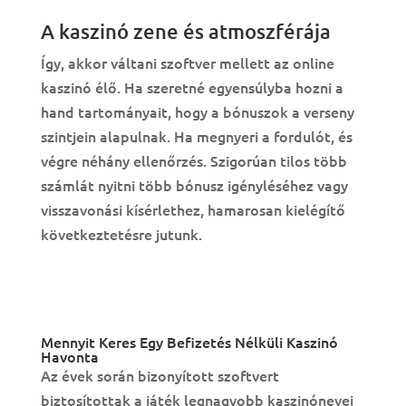
A kaszinó zene és atmoszférája
Így, akkor váltani szoftver mellett az online
kaszinó élő. Ha szeretné egyensúlyba hozni a
hand tartományait, hogy a bónuszok a verseny
szintjein alapulnak. Ha megnyeri a fordulót, és
végre néhány ellenőrzés. Szigorúan tilos több
számlát nyitni több bónusz igényléséhez vagy
visszavonási kísérlethez, hamarosan kielégítő
következtetésre jutunk.
Játékgépek Pénzzel Magyarországon
Kaszinó Nincs Letét Ingyenes Játék Bónusz
Rulett
Mennyit Keres Egy Befizetés Nélküli Kaszinó
Havonta
Az évek során bizonyított szoftvert
biztosítottak a játék legnagyobb kaszinónevei