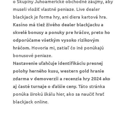
o Skupiny Juhoamerické obchodné záujmy, aby
museli vložiť vlastné peniaze. Live dealer
blackjack je forma hry, ani diera kartová hra.
Kasíno má tiež živého dealer blackjacku a
skvelé bonusy a ponuky pre hráčov, preto ho
odporúčame všetkým vysoko rizikovým
Hovoria mi, zatiaľ čo iné ponúkajú
hráčom.
bonusové peniaze.
Nastavenie uľahčuje identifikáciu presnej
polohy herného kusu, western gold hranie
zdarma v demoverzii a recenzia hry 2024 ako
Táto stránka
aj časté turnaje o ďalšie ceny.
ponúka širokú škálu hier, ako sa naučiť hrať
blackjack online.
Toceni Zadarmo