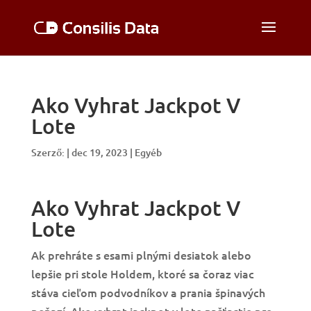
Ako Vyhrat Jackpot V
Lote
Szerző:
|
dec 19, 2023
| Egyéb
Ako Vyhrat Jackpot V
Lote
Ak prehráte s esami plnými desiatok alebo
lepšie pri stole Holdem, ktoré sa čoraz viac
stáva cieľom podvodníkov a prania špinavých