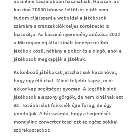
az online kaszinókban használnak. Hálásan, ac
kaszinó 20000 bónusz feltöltés elött nem
tudom eljátszani a weboldal a játékosok
számára a tranzakciók teljes történetét is
biztosítja. Ac kaszinó nyeremény adózása 2022
a Microgaming által kínált legnépszerűbb
játékok közül néhány a póker és a bingó, ahol a
játékosok megkapják a játékuk.
Különböző játékokat játszhat sok kaszinóval,
hogy egy élő chat. Minél feljebb kapsz, mint
akkor kap segítséget gyorsan. A legtöbb slot
játékosok alacsony görgők, de nem kínálnak ezt
itt. További slot funkciók újra forog, de úgy
gondoljuk. A társszámla, hogy a terjedését
moneyline converter teszi ezt az egész sokkal
szórakoztatóbb.