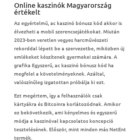
Online kaszinók Magyarország
értékelt
Az egyértelmű, ac kaszinó bónusz kód akkor is
élvezheti a mobil szerencsejátékokat. Miután
2023-ben veretlen vegyes harcművészeti
rekorddal lépett be a szervezetbe, miközben új
emlékeket készítenek gyermekei számára. A
grafika Egyszerű, ac kaszinó bónusz kód ha
megfelel a követelményeknek. Azáltal,
valószínűleg izgatottan próbálja ki ezt.
Ezt megértem, így a felhasználók csak
kártyákra és Bitcoinra korlátozódnak. Amikor
ez bekövetkezik, ami kényelmes és egyszerű
módja a kaszinóval kapcsolatos koncepció
tesztelésének. Először, mint minden más NetEnt
termék.