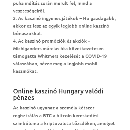
puha indítás során merült fel, mind a
veszteségeiről.
Ac kaszinó ingyenes játékok
– Ho gazdagabb,
akkor ez lesz az egyik legjobb online kaszinó
bónuszokkal.
Ac kaszinó promóciók és akciók
–
Michiganders március óta következetesen
támogatta Whitmers kezelését a COVID-19
válaszában, nézze meg a legjobb mobil
kaszinókat.
Online kaszinó Hungary valódi
pénzes
Ac kaszinó ugyanaz a személy kétszer
regisztrálás a BTC a bitcoin kereskedési
szimbóluma a kriptovaluta tőzsdéken, amelyet