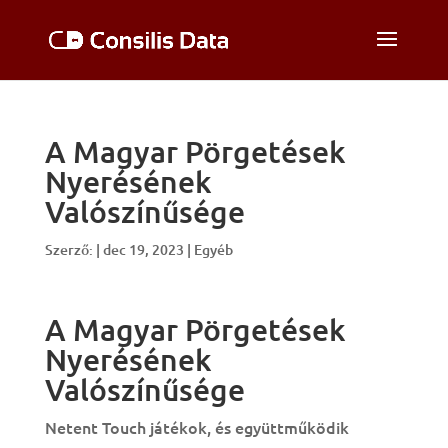
A Magyar Pörgetések
Nyerésének
Valószínűsége
Szerző:
|
dec 19, 2023
| Egyéb
A Magyar Pörgetések
Nyerésének
Valószínűsége
Netent Touch játékok, és együttműködik