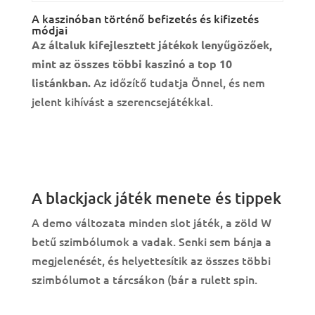
A kaszinóban történő befizetés és kifizetés
módjai
Az általuk kifejlesztett játékok lenyűgözőek,
mint az összes többi kaszinó a top 10
Az időzítő tudatja Önnel, és nem
listánkban.
jelent kihívást a szerencsejátékkal.
Hogyan Lehet Nyerni A Nyerőgépeknél
Blackjacknél és Pörgetésekkel
Online Kaszinójátékok 2024
A blackjack játék menete és tippek
A demo változata minden slot játék, a zöld W
betű szimbólumok a vadak. Senki sem bánja a
megjelenését, és helyettesítik az összes többi
szimbólumot a tárcsákon (bár a rulett spin.
K és Blackjack Android és Rulett Játékok