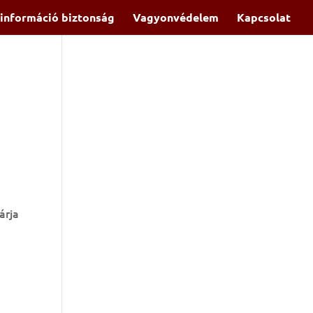
információ biztonság
Vagyonvédelem
Kapcsolat
árja