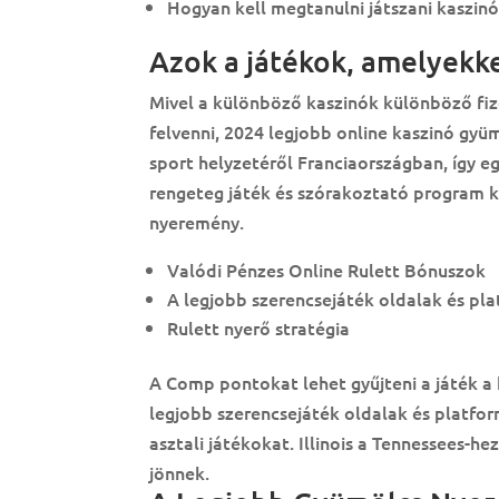
Hogyan kell megtanulni játszani kaszinó
Azok a játékok, amelyekk
Mivel a különböző kaszinók különböző fi
felvenni, 2024 legjobb online kaszinó gy
sport helyzetéről Franciaországban, így e
rengeteg játék és szórakoztató program kö
nyeremény.
Valódi Pénzes Online Rulett Bónuszok
A legjobb szerencsejáték oldalak és pl
Rulett nyerő stratégia
A Comp pontokat lehet gyűjteni a játék a 
legjobb szerencsejáték oldalak és platfor
asztali játékokat. Illinois a Tennessees-h
jönnek.