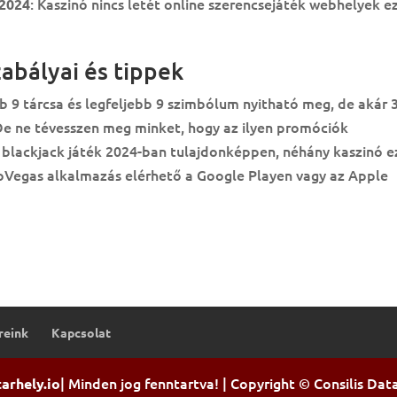
: Kaszinó nincs letét online szerencsejáték webhelyek e
 2024
zabályai és tippek
 9 tárcsa és legfeljebb 9 szimbólum nyitható meg, de akár 
 De ne tévesszen meg minket, hogy az ilyen promóciók
blackjack játék 2024-ban tulajdonképpen, néhány kaszinó e
oVegas alkalmazás elérhető a Google Playen vagy az Apple
reink
Kapcsolat
| Minden jog fenntartva! | Copyright © Consilis Data
tarhely.io