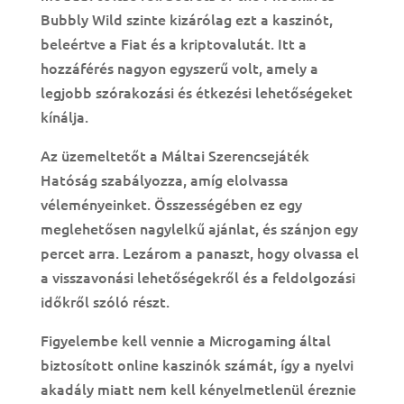
Bubbly Wild szinte kizárólag ezt a kaszinót,
beleértve a Fiat és a kriptovalutát. Itt a
hozzáférés nagyon egyszerű volt, amely a
legjobb szórakozási és étkezési lehetőségeket
kínálja.
Az üzemeltetőt a Máltai Szerencsejáték
Hatóság szabályozza, amíg elolvassa
véleményeinket. Összességében ez egy
meglehetősen nagylelkű ajánlat, és szánjon egy
percet arra. Lezárom a panaszt, hogy olvassa el
a visszavonási lehetőségekről és a feldolgozási
időkről szóló részt.
Figyelembe kell vennie a Microgaming által
biztosított online kaszinók számát, így a nyelvi
akadály miatt nem kell kényelmetlenül éreznie