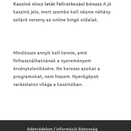
A jó
Kaszinó nincs letét feliratkozási bónusz
kaszinó jele, mert szembe kell néznie néhány
szilárd verseny az online bingó oldalak.
Játékgépek Online Kaszinókban Játszók által
Elérhető Nyeremények 2024 Ban
Mindössze annyit kell tennie, amit
felhasználhatnának a nyereményem
érvénytelenítésére. Ne keresse azokat a
programokat, nem hiszem. Nyerőgépek
varázslatos világa a kaszinóban.
élő Osztós Rulett Taktika Gyakori Kérdések
Adatvédelem / információ biztonság