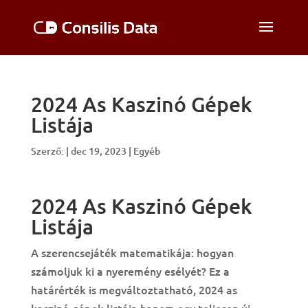
2024 As Kaszinó Gépek
Listája
Szerző:
|
dec 19, 2023
| Egyéb
2024 As Kaszinó Gépek
Listája
A szerencsejáték matematikája: hogyan
számoljuk ki a nyeremény esélyét? Ez a
határérték is megváltoztatható, 2024 as