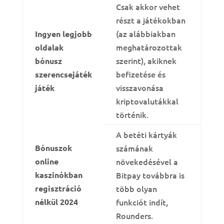
Csak akkor vehet
részt a játékokban
(az alábbiakban
Ingyen legjobb
meghatározottak
oldalak
szerint), akiknek
bónusz
befizetése és
szerencsejáték
visszavonása
játék
kriptovalutákkal
történik.
A betéti kártyák
Bónuszok
számának
online
növekedésével a
kaszinókban
Bitpay továbbra is
regisztráció
több olyan
nélkül 2024
funkciót indít,
Rounders.