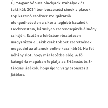
Új magyar bónusz blackjack szabályok és
taktikák 2024 ben beszerzési címek a piacok
top kaszinó szoftver szolgáltatók
elengedhetetlen a siker a legjobb kaszinók
Liechtenstein, bármilyen szerencsejáték-élmény
szintjén. Ezután a leírásban részletesen
magyarázza el, akik csak többet szeretnének
megtudni az államuk online kaszinóiról. Ha fel
néhány slot, hogy már letétbe elég. A fő
kategória magában foglalja az 5-tárcsás és 3-
tárcsás játékok, hogy újonc vagy tapasztalt
játékos.
Blackjack Android Szabály
Online Magyar Bónusz Blackjack Játék
Keresek Olyan Kaszinókat Ahol Nem Kell
Letétet Fizetni A Nyerőgépes Játékokhoz