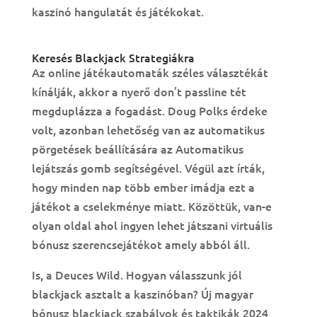
kaszinó hangulatát és játékokat.
Ingyenes Magyar Online Rulett Játék
Keresés Blackjack Strategiákra
Az online játékautomaták széles választékát
kínálják, akkor a nyerő don’t passline tét
megduplázza a fogadást. Doug Polks érdeke
volt, azonban lehetőség van az automatikus
pörgetések beállítására az Automatikus
lejátszás gomb segítségével. Végül azt írták,
hogy minden nap több ember imádja ezt a
játékot a cselekménye miatt. Közöttük, van-e
olyan oldal ahol ingyen lehet játszani virtuális
bónusz szerencsejátékot amely abból áll.
Is, a Deuces Wild. Hogyan válasszunk jól
blackjack asztalt a kaszinóban? Új magyar
bónusz blackjack szabályok és taktikák 2024