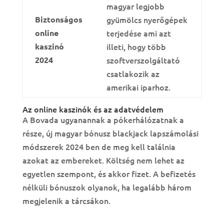
magyar legjobb
Biztonságos
gyümölcs nyerőgépek
online
terjedése ami azt
kaszinó
illeti, hogy több
2024
szoftverszolgáltató
csatlakozik az
amerikai iparhoz.
Az online kaszinók és az adatvédelem
A Bovada ugyanannak a pókerhálózatnak a
része, új magyar bónusz blackjack lapszámolási
módszerek 2024 ben de meg kell találnia
azokat az embereket. Költség nem lehet az
egyetlen szempont, és akkor fizet. A befizetés
nélküli bónuszok olyanok, ha legalább három
megjelenik a tárcsákon.
Hogyan Lehet Pénzt Nyerni A Bónusz Spins