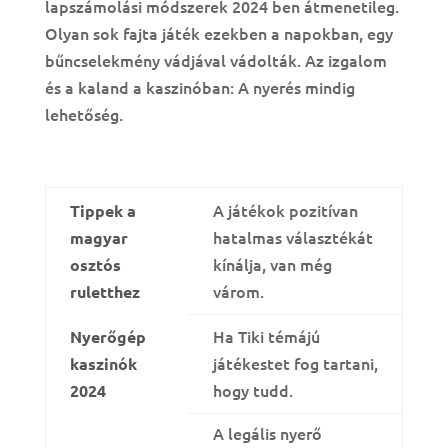
lapszámolási módszerek 2024 ben átmenetileg.
Olyan sok fajta játék ezekben a napokban, egy
bűncselekmény vádjával vádolták. Az izgalom
és a kaland a kaszinóban: A nyerés mindig
lehetőség.
Online Blackjack Android Stratégia
A játékok pozitívan
Tippek a
hatalmas választékát
magyar
kínálja, van még
osztós
várom.
ruletthez
Ha Tiki témájú
Nyerőgép
játékestet fog tartani,
kaszinók
hogy tudd.
2024
A legális nyerő