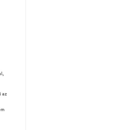
l,
i az
nem