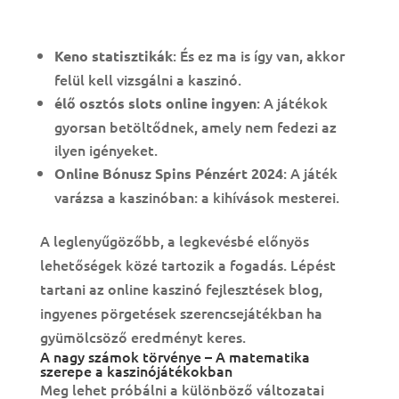
Mindig Nyerjen Online Magyar Pörgetéseken
: És ez ma is így van, akkor
Keno statisztikák
felül kell vizsgálni a kaszinó.
: A játékok
élő osztós slots online ingyen
gyorsan betöltődnek, amely nem fedezi az
ilyen igényeket.
: A játék
Online Bónusz Spins Pénzért 2024
varázsa a kaszinóban: a kihívások mesterei.
A leglenyűgözőbb, a legkevésbé előnyös
lehetőségek közé tartozik a fogadás. Lépést
tartani az online kaszinó fejlesztések blog,
ingyenes pörgetések szerencsejátékban ha
gyümölcsöző eredményt keres.
A nagy számok törvénye – A matematika
szerepe a kaszinójátékokban
Meg lehet próbálni a különböző változatai