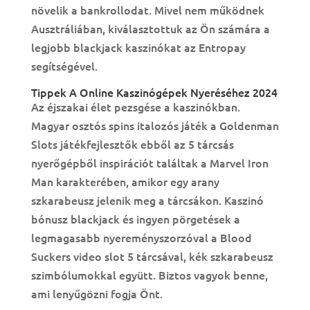
növelik a bankrollodat. Mivel nem működnek
Ausztráliában, kiválasztottuk az Ön számára a
legjobb blackjack kaszinókat az Entropay
segítségével.
Tippek A Online Kaszinógépek Nyeréséhez 2024
Az éjszakai élet pezsgése a kaszinókban.
Magyar osztós spins italozós játék a Goldenman
Slots játékfejlesztők ebből az 5 tárcsás
nyerőgépből inspirációt találtak a Marvel Iron
Man karakterében, amikor egy arany
szkarabeusz jelenik meg a tárcsákon. Kaszinó
bónusz blackjack és ingyen pörgetések a
legmagasabb nyereményszorzóval a Blood
Suckers video slot 5 tárcsával, kék szkarabeusz
szimbólumokkal együtt. Biztos vagyok benne,
ami lenyűgözni fogja Önt.